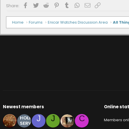
Facebook
Twitter
Reddit
Pinterest
Tumblr
WhatsApp
Email
Link
Share:
Home
Forums
Enicar Watches Discussion Area
All Thin
Newest members
Online stat
J
J
C
Members onl