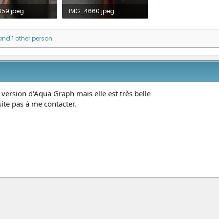
59.jpeg
IMG_4660.jpeg
· Views: 17
61.5 KB · Views: 20
nd 1 other person
 version d'Aqua Graph mais elle est très belle
site pas à me contacter.