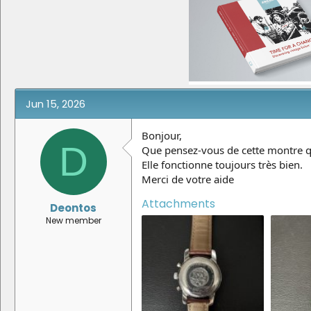
e
r
a
t
d
d
s
a
t
t
a
e
r
t
e
Jun 15, 2026
r
Bonjour,
D
Que pensez-vous de cette montre 
Elle fonctionne toujours très bien.
Merci de votre aide
Attachments
Deontos
New member