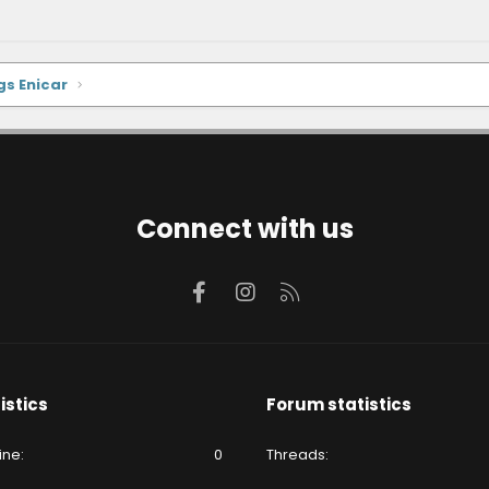
gs Enicar
Connect with us
Facebook
Instagram
RSS
istics
Forum statistics
ine
0
Threads