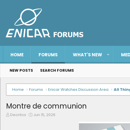
HOME
FORUMS
WHAT'S NEW
MED
NEW POSTS
SEARCH FORUMS
Home
Forums
Enicar Watches Discussion Area
All Thin
Montre de communion
T
S
Deontos
Jun 15, 2026
h
t
r
a