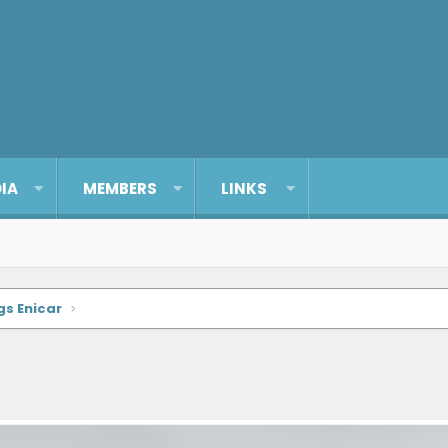
IA
MEMBERS
LINKS
gs Enicar