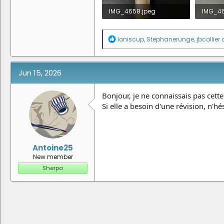
IMG_4658.jpeg
IMG_46
64.5 KB · Views: 17
89.7 KB 
R
loniscup
,
Stephanerunge
,
jbcollier
a
e
a
c
t
Jun 15, 2026
i
o
n
Bonjour, je ne connaissais pas cette
s
Si elle a besoin d'une révision, n'hé
:
Antoine25
New member
Sherpa